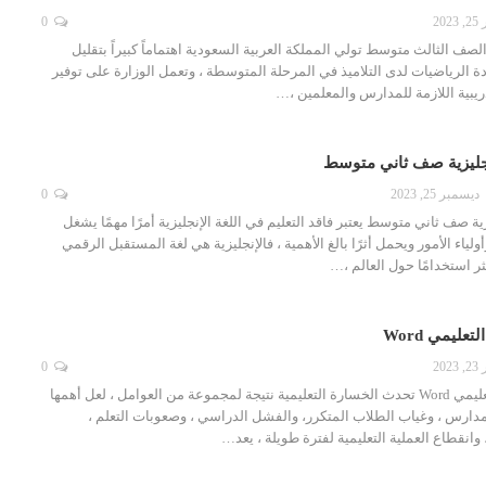
20
0
لصف الثالث متوسط تولي المملكة العربية السعودية اهتماماً كبيراً بتقليل
دة الرياضيات لدى التلاميذ في المرحلة المتوسطة ، وتعمل الوزارة على توفير
دريبية اللازمة للمدارس والمعلمين ،…
نجليزية صف ثاني متوسط
ديسمبر 25, 2023
0
ية صف ثاني متوسط يعتبر فاقد التعليم في اللغة الإنجليزية أمرًا مهمًا يشغل
لياء الأمور ويحمل أثرًا بالغ الأهمية ، فالإنجليزية هي لغة المستقبل الرقمي
ثر استخدامًا حول العالم ،…
عليمي Word
20
0
نموذج خطة الفاقد التعليمي Word تحدث الخسارة التعليمية نتيجة لمجموعة من العوامل ، لعل أهمها
ارس ، وغياب الطلاب المتكرر، والفشل الدراسي ، وصعوبات التعلم ،
وانقطاع العملية التعليمية لفترة طويلة ، يعد…