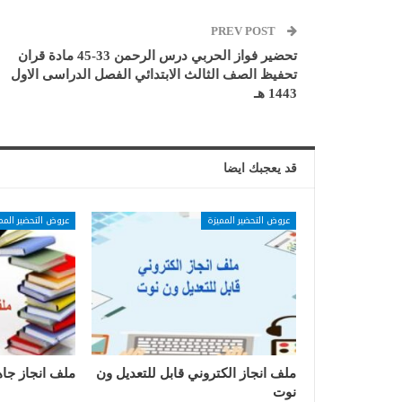
PREV POST
تحضير فواز الحربي درس الرحمن 33-45 مادة قران
تحفيظ الصف الثالث الابتدائي الفصل الدراسى الاول
1443 هـ
قد يعجبك ايضا
عروض التحضير المميزة
عروض التحضير المم
ملف انجاز الكتروني قابل للتعديل ون
ملف انجاز جاه
نوت