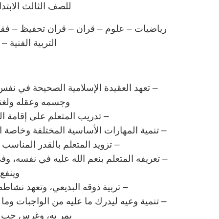
للصف الثالث الابتد
رياضيات – علوم – قران – قران تحفيظ – فقه – 
التربية الفنية –
ا
– تعهد العقيدة الإسلامية الصحيحة في نفس 
وجسمه وعقله ولغته 
– تدريب المتعلم على إقامة ا
– تنمية المهارات الأساسية المختلفة وخاصة الم
– تزويد المتعلم بالقدر المناس
– تعريفه المتعلم بنعم الله عليه في نفسه، وف
وينفع 
– تربية ذوقه البديعي، وتعهد نشاطه 
– تنمية وعيه ليدرك ما عليه من الواجبات وم
يمر به، وغرس حب وط