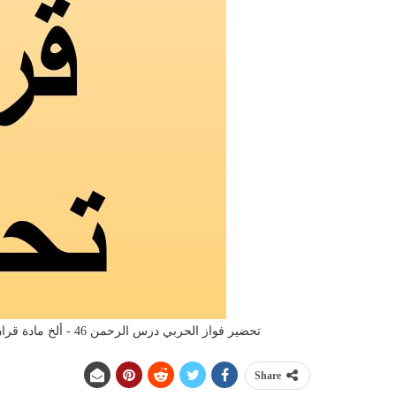
تحضير فواز الحربي درس الرحمن 46 - ألخ مادة قران تحفيظ الصف الثالث الابتدائي الفصل الدراسى الاول 1442 هـ
Share