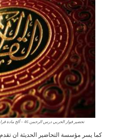
تحضير فواز الحربي درس الرحمن 46 – ألخ مادة قران تحفيظ الصف الثالث الابتدائي الفصل الدراسى الاول 1443 هـ
كما يسر مؤسسة التحاضير الحديثة ان تقدم ل