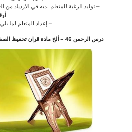
– توليد الرغبة للمتعلم لديه في الازدياد من ا
أوق
– إعداد المتعلم لما يل
د
رس
الرحمن 46 – ألخ مادة قران تحفيظ
الصف