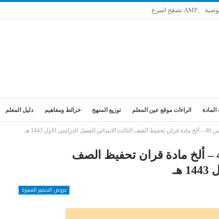
وصية
المادة
اثراءات موقع عين المعلم
توزيع المنهج
خرائط ومفاهيم
دليل المعلم
ل 1443 هـ
تحضير فواز الحربي درس الرحمن 46 – ألخ مادة قران تحفيظ الصف
هـ
عروض التحضير المميزة