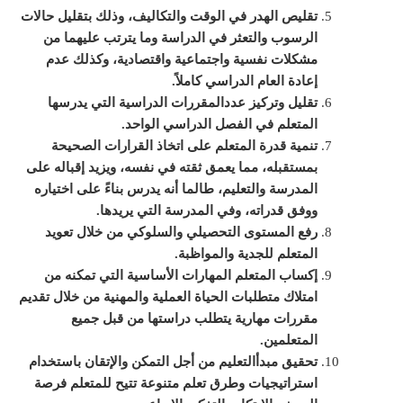
ت
قليص الهدر في الوقت والتكاليف، وذلك بتقليل حالات
الرسوب والتعثر في الدراسة وما يترتب عليهما من
مشكلات نفسية واجتماعية واقتصادية، وكذلك عدم
إعادة العام الدراسي كاملاً
.
تقليل وتركيز عدد
المقررات
الدراسية التي يدرسها
المتعلم في الفصل الدراسي الواحد
.
تنمية قدرة المتعلم على اتخاذ القرارات الصحيحة
بمستقبله، مما يعمق ثقته في نفسه، ويزيد إقباله على
المدرسة والتعليم، طالما أنه يدرس بناءً على اختياره
ووفق قدراته، وفي المدرسة التي يريدها
.
رفع المستوى التحصيلي والسلوكي من خلال تعويد
المتعلم للجدية والمواظبة
.
إكساب المتعلم المهارات الأساسية التي تمكنه من
امتلاك متطلبات الحياة العملية والمهنية من خلال تقديم
مقررات مهارية يتطلب دراستها من قبل جميع
المتعلمين
.
تحقيق مبدأ
التعليم
من أجل التمكن والإتقان باستخدام
استراتيجيات وطرق تعلم متنوعة تتيح للمتعلم فرصة