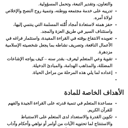
والتعاون، وتقدير التبعة، وتحمل المسؤولية.
تدريبه على خدمة مجتمعه ووطنه، وتنمية روح النصح والإخلاص
لولاة أمره.
حفز همته لاستعادة أمجاد أُمَّته المسلمة التي ينتمي إليها،
واستئناف السير في طريق العزة والمجد.
تعويده الانتفاع بوقته في القراءة المفيدة، واستثمار فراغه في
الأعمال النافعة، وتصريف نشاطه بما يجعل شخصيته الإسلامية
مزدهرة.
تقوية وعي المتعلم ليعرف- بقدر سنه – كيف يواجه الإشاعات
المضللة، والمذاهب الهدامة، والمبادئ الدخيلة.
إعداده لما يلي هذه المرحلة من مراحل الحياة.
الأهداف الخاصة للمادة
مساعدة المتعلم في تنمية قدرته على القراءة الجيدة والفهم
للقرآن الكريم.
تكوين القدرة والاستعداد لدى المتعلم على الاستنباط
والاستنتاج لما تحتويه الآيات من أوامر أو نواهي وأحكام وآداب