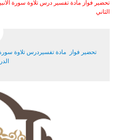
تحضير فواز مادة تفسير درس تلاوة سورة الأنبياء (36-67) الصف الثالث ال
الثا
ني
الدر