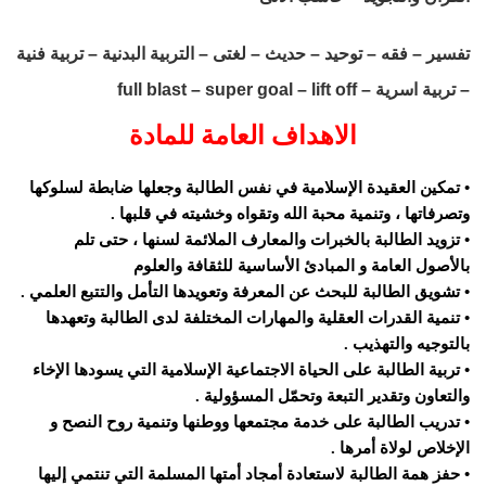
تفسير – فقه – توحيد – حديث – لغتى – التربية البدنية – تربية فنية
– تربية اسرية – full blast – super goal – lift off
الاهداف العامة للمادة
• تمكين العقيدة الإسلامية في نفس الطالبة وجعلها ضابطة لسلوكها
وتصرفاتها ، وتنمية محبة الله وتقواه وخشيته في قلبها .
• تزويد الطالبة بالخبرات والمعارف الملائمة لسنها ، حتى تلم
بالأصول العامة و المبادئ الأساسية للثقافة والعلوم
• تشويق الطالبة للبحث عن المعرفة وتعويدها التأمل والتتبع العلمي .
• تنمية القدرات العقلية والمهارات المختلفة لدى الطالبة وتعهدها
بالتوجيه والتهذيب .
• تربية الطالبة على الحياة الاجتماعية الإسلامية التي يسودها الإخاء
والتعاون وتقدير التبعة وتحمّل المسؤولية .
• تدريب الطالبة على خدمة مجتمعها ووطنها وتنمية روح النصح و
الإخلاص لولاة أمرها .
• حفز همة الطالبة لاستعادة أمجاد أمتها المسلمة التي تنتمي إليها