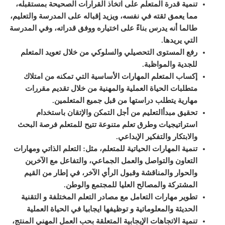
تنمية قدرة المتعلم على اتخاذ القرارات الصحيحة بمستقبله،
مما يعمق ثقته في نفسه، ويزيد إقباله على المدرسة والتعليم،
طالما أنه يدرس بناءً على اختياره ووفق قدراته، وفي المدرسة
التي يريدها
.
رفع المستوى التحصيلي والسلوكي من خلال تعويد المتعلم
للجدية والمواظبة
.
إكساب المتعلم المهارات الأساسية التي تمكنه من امتلاك
متطلبات الحياة العملية والمهنية من خلال تقديم مقررات
مهارية يتطلب دراستها من قبل جميع المتعلمين
.
تحقيق مبدأ
التعليم
من أجل التمكن والإتقان باستخدام
استراتيجيات وطرق تعلم متنوعة تتيح للمتعلم فرصة البحث
والابتكار والتفكير الإبداعي
.
تنمية المهارات الحياتية للمتعلم، مثل: التعلم الذاتي ومهارات
التعاون والتواصل والعمل الجماعي، والتفاعل مع الآخرين
والحوار والمناقشة وقبول الرأي الآخر، في إطار من القيم
المشتركة والمصالح العليا للمجتمع والوطن
.
تطوير مهارات التعامل مع مصادر التعلم المختلفة و التقنية
الحديثة والمعلوماتية و توظيفها ايجابيا في الحياة العملية
تنمية الاتجاهات الإيجابية المتعلقة بحب العمل المهني المنتج،