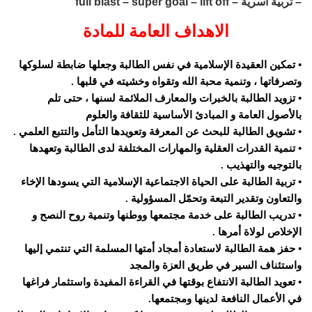
– تربية اسرية – full blast – super goal – lift off
الاهداف العامة للمادة
• تمكين العقيدة الإسلامية في نفس الطالبة وجعلها ضابطة لسلوكها
وتصرفاتها ، وتنمية محبة الله وتقواه وخشيته في قلبها .
• تزويد الطالبة بالخبرات والمعارف الملائمة لسنها ، حتى تلم
بالأصول العامة و المبادئ الأساسية للثقافة والعلوم
• تشويق الطالبة للبحث عن المعرفة وتعويدها التأمل والتتبع العلمي .
• تنمية القدرات العقلية والمهارات المختلفة لدى الطالبة وتعهدها
بالتوجيه والتهذيب .
• تربية الطالبة على الحياة الاجتماعية الإسلامية التي يسودها الإخاء
والتعاون وتقدير التبعة وتحمّل المسؤولية .
• تدريب الطالبة على خدمة مجتمعها ووطنها وتنمية روح النصح و
الإخلاص لولاة أمرها .
• حفز همة الطالبة لاستعادة أمجاد أمتها المسلمة التي تنتمي إليها
واستئناف السير في طريق العزة والمجد
• تعويد الطالبة الانتفاع بوقتها في القراءة المفيدة واستثمار فراغها
في الأعمال النافعة لدينها ومجتمعها.