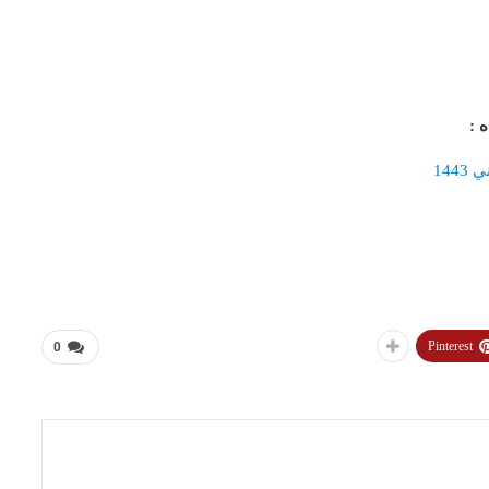
اه
:
144
Pinterest
0