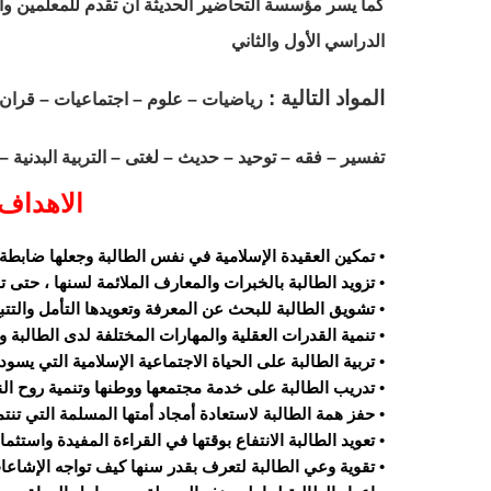
كما يسر مؤسسة التحاضير الحديثة ان تقدم للمعلمين و
الدراسي الأول والثاني
المواد التالية :
رياضيات – علوم – اجتماعيات – قران 
تفسير – فقه – توحيد – حديث – لغتى – التربية البدنية – تربية فنية – تربية اسري
الاهداف 
• تمكين العقيدة الإسلامية في نفس الطالبة وجعلها ضابطة ل
• تزويد الطالبة بالخبرات والمعارف الملائمة لسنها ، حتى ت
• تشويق الطالبة للبحث عن المعرفة وتعويدها التأمل والتتبع
• تنمية القدرات العقلية والمهارات المختلفة لدى الطالبة وت
• تربية الطالبة على الحياة الاجتماعية الإسلامية التي يسوده
• تدريب الطالبة على خدمة مجتمعها ووطنها وتنمية روح النص
• حفز همة الطالبة لاستعادة أمجاد أمتها المسلمة التي تن
• تعويد الطالبة الانتفاع بوقتها في القراءة المفيدة واستثما
• تقوية وعي الطالبة لتعرف بقدر سنها كيف تواجه الإشاعات