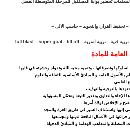
المعلمات تحضير بوابة المستقبل للمرحلة المتوسطة الفصل
– تحفيظ القران والتجويد – حاسب الالى –
ة – full blast – super goal – lift off
العامة للمادة
سلوكها وتصرفاتها ، وتنمية محبة الله وتقواه وخشيته في قلبها .
لم بالأصول العامة و المبادئ الأساسية للثقافة والعلوم
 العلمي .
عهدها بالتوجيه والتهذيب .
ا الإخاء والتعاون وتقدير التبعة وتحمّل المسؤولية .
ح و الإخلاص لولاة أمرها .
تمي إليها واستئناف السير في طريق العزة والمجد
ر فراغها في الأعمال النافعة لدينها ومجتمعها.
 المضللة والمذاهب الهدامة و المبادئ الدخيلة