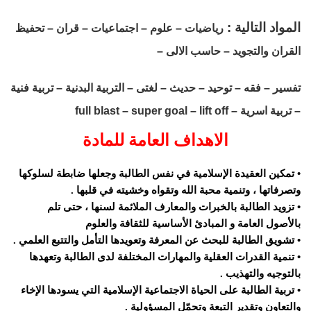
المواد التالية :
رياضيات – علوم – اجتماعيات – قران – تحفيظ
القران والتجويد – حاسب الالى –
تفسير – فقه – توحيد – حديث – لغتى – التربية البدنية – تربية فنية
– تربية اسرية – full blast – super goal – lift off
الاهداف العامة للمادة
• تمكين العقيدة الإسلامية في نفس الطالبة وجعلها ضابطة لسلوكها
وتصرفاتها ، وتنمية محبة الله وتقواه وخشيته في قلبها .
• تزويد الطالبة بالخبرات والمعارف الملائمة لسنها ، حتى تلم
بالأصول العامة و المبادئ الأساسية للثقافة والعلوم
• تشويق الطالبة للبحث عن المعرفة وتعويدها التأمل والتتبع العلمي .
• تنمية القدرات العقلية والمهارات المختلفة لدى الطالبة وتعهدها
بالتوجيه والتهذيب .
• تربية الطالبة على الحياة الاجتماعية الإسلامية التي يسودها الإخاء
والتعاون وتقدير التبعة وتحمّل المسؤولية .