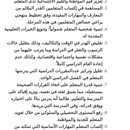
تعزيز قيم المواطنة والقيم الاجتماعية لدى المتعلم
.
المساهمة في إكساب المتعلمين القدر الملائم من
المعارف والمهارات المفيدة، وفق تخطيط منهجي
يراعي خصائص المتعلمين في هذه المرحلة
.
ت
نمية شخصية المتعلم شمولياً؛ وتنويع الخبرات التعليمية
المقدمة له
.
ت
قليص الهدر في الوقت والتكاليف، وذلك بتقليل حالات
الرسوب والتعثر في الدراسة وما يترتب عليهما من
مشكلات نفسية واجتماعية واقتصادية، وكذلك عدم
إعادة العام الدراسي كاملاً
.
تقليل وتركيز عدد
المقررات
الدراسية التي يدرسها
المتعلم في الفصل الدراسي الواحد
.
تنمية قدرة المتعلم على اتخاذ القرارات الصحيحة
بمستقبله، مما يعمق ثقته في نفسه، ويزيد إقباله على
المدرسة والتعليم، طالما أنه يدرس بناءً على اختياره
ووفق قدراته، وفي المدرسة التي يريدها
.
رفع المستوى التحصيلي والسلوكي من خلال تعويد
المتعلم للجدية والمواظبة
.
إكساب المتعلم المهارات الأساسية التي تمكنه من