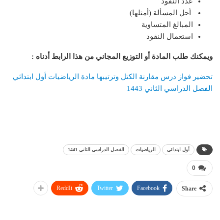
عدد النقود
أحل المسألة (أمثلها)
المبالغ المتساوية
استعمال النقود
ويمكنك طلب المادة أو التوزيع المجاني من هذا الرابط أدناه
:
تحضير فواز درس مقارنة الكتل وترتيبها مادة الرياضيات أول ابتدائي
الفصل الدراسي الثاني 1443
أول ابتدائي
الرياضيات
الفصل الدراسي الثاني 1441
0
ReddIt
Twitter
Facebook
Share