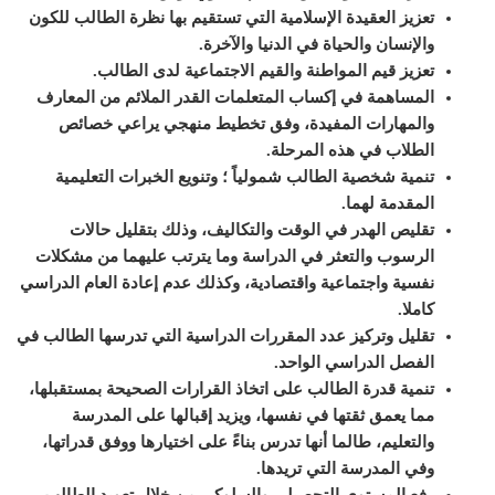
تعزيز العقيدة الإسلامية التي تستقيم بها نظرة الطالب للكون
والإنسان والحياة في الدنيا والآخرة
.
تعزيز قيم المواطنة والقيم الاجتماعية لدى الطالب
.
المساهمة في إكساب المتعلمات القدر الملائم من المعارف
والمهارات المفيدة، وفق تخطيط منهجي يراعي خصائص
الطلاب في هذه المرحلة
.
تنمية شخصية الطالب شمولياً ؛ وتنويع الخبرات التعليمية
المقدمة لهما
.
تقليص الهدر في الوقت والتكاليف، وذلك بتقليل حالات
الرسوب والتعثر في الدراسة وما يترتب عليهما من مشكلات
نفسية واجتماعية واقتصادية، وكذلك عدم إعادة العام الدراسي
كاملا
.
تقليل وتركيز عدد المقررات الدراسية التي تدرسها الطالب في
الفصل الدراسي الواحد
.
تنمية قدرة الطالب على اتخاذ القرارات الصحيحة بمستقبلها،
مما يعمق ثقتها في نفسها، ويزيد إقبالها على المدرسة
والتعليم، طالما أنها تدرس بناءً على اختيارها ووفق قدراتها،
وفي المدرسة التي تريدها
.
رفع المستوى التحصيلي والسلوكي من خلال تعويد الطالب