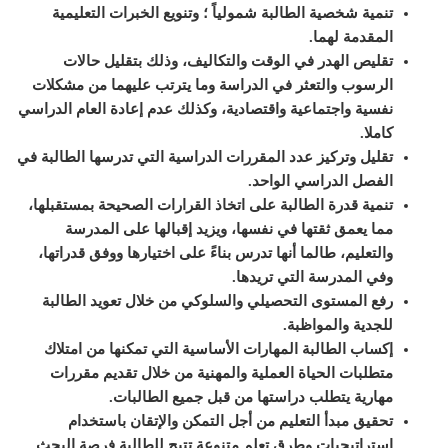
تنمية شخصية الطالبة شمولياً ؛ وتنويع الخبرات التعليمية
المقدمة لهما
.
تقليص الهدر في الوقت والتكاليف، وذلك بتقليل حالات
الرسوب والتعثر في الدراسة وما يترتب عليهما من مشكلات
نفسية واجتماعية واقتصادية، وكذلك عدم إعادة العام الدراسي
كاملا
.
تقليل وتركيز عدد المقررات الدراسية التي تدرسها الطالبة في
الفصل الدراسي الواحد
.
تنمية قدرة الطالبة على اتخاذ القرارات الصحيحة بمستقبلها،
مما يعمق ثقتها في نفسها، ويزيد إقبالها على المدرسة
والتعليم، طالما أنها تدرس بناءً على اختيارها ووفق قدراتها،
وفي المدرسة التي تريدها
.
رفع المستوى التحصيلي والسلوكي من خلال تعويد الطالبة
للجدية والمواظبة
.
إكساب الطالبة المهارات الأساسية التي تمكنها من امتلاك
متطلبات الحياة العملية والمهنية من خلال تقديم مقررات
مهارية يتطلب دراستها من قبل جميع الطالبات
.
تحقيق مبدأ التعليم من أجل التمكن والإتقان باستخدام
استراتيجيات وطرق تعلم متنوعة تتيح للطالبة فرصة البحث