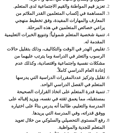
تعزيز قيم المواطنة والقيم الاجتماعية لدى المتعلم
.
المساهمة في إكساب المتعلمين القدر الملائم من
المعارف والمهارات المفيدة، وفق تخطيط منهجي
يراعي خصائص المتعلمين في هذه المرحلة
.
ت
نمية شخصية المتعلم شمولياً؛ وتنويع الخبرات التعليمية
المقدمة له
.
ت
قليص الهدر في الوقت والتكاليف، وذلك بتقليل حالات
الرسوب والتعثر في الدراسة وما يترتب عليهما من
مشكلات نفسية واجتماعية واقتصادية، وكذلك عدم
إعادة العام الدراسي كاملاً
.
تقليل وتركيز عدد
المقررات
الدراسية التي يدرسها
المتعلم في الفصل الدراسي الواحد
.
تنمية قدرة المتعلم على اتخاذ القرارات الصحيحة
بمستقبله، مما يعمق ثقته في نفسه، ويزيد إقباله على
المدرسة والتعليم، طالما أنه يدرس بناءً على اختياره
ووفق قدراته، وفي المدرسة التي يريدها
.
رفع المستوى التحصيلي والسلوكي من خلال تعويد
المتعلم للجدية والمواظبة
.