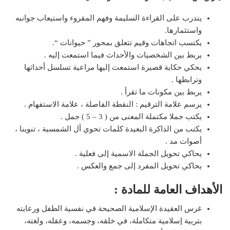
يتدرب على القراءة السليمة وفهم المقروء واستيعاب جوانبه
واستثمارها.
يكتسب اتجاهات وقيم تتعلق بمحور ” حيوانات “.
يربط بين الشخصيات والأحداث فيما استمعت إليه .
يحكي حكاية قصيرة استمعت إليها مراعية تسلسل أحداثها
وترابطها .
يربط بين مكونات ما تقرأ .
يرسم علامة الترقيم : النقطة الفاصلة ، علامة الاستفهام .
يكتب جملا مكتملة المعنى من ( 3 – 5 ) جمل .
يكتب من الذاكرة البعيدة كلمات تحوي أل الشمسية ، تنوينا ،
أصوات مد .
يحاكي تحويل الجملة الاسمية إلى فعلية .
يحاكي تحويل المفرد إلى جمع والعكس .
الأهداف العامة للمادة :
غرس العقيدة الإسلامية الصحيحة في نفسية الطفل ورعايته
بتربية إسلامية متكاملة، في خلقه، وجسمه، وعقله، ولغته،