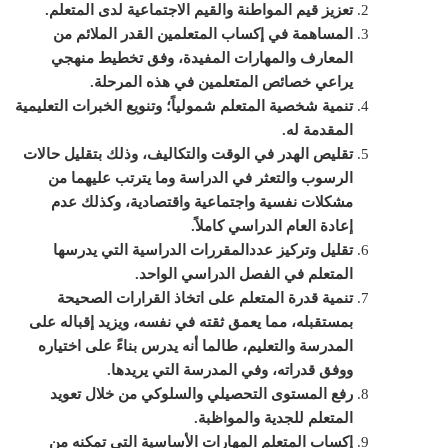
تعزيز قيم المواطنة والقيم الاجتماعية لدى المتعلم
.
المساهمة في إكساب المتعلمين القدر الملائم من
المعارف والمهارات المفيدة، وفق تخطيط منهجي
يراعي خصائص المتعلمين في هذه المرحلة
.
ت
نمية شخصية المتعلم شمولياً؛ وتنويع الخبرات التعليمية
المقدمة له
.
ت
قليص الهدر في الوقت والتكاليف، وذلك بتقليل حالات
الرسوب والتعثر في الدراسة وما يترتب عليهما من
مشكلات نفسية واجتماعية واقتصادية، وكذلك عدم
إعادة العام الدراسي كاملاً
.
تقليل وتركيز عدد
المقررات
الدراسية التي يدرسها
المتعلم في الفصل الدراسي الواحد
.
تنمية قدرة المتعلم على اتخاذ القرارات الصحيحة
بمستقبله، مما يعمق ثقته في نفسه، ويزيد إقباله على
المدرسة والتعليم، طالما أنه يدرس بناءً على اختياره
ووفق قدراته، وفي المدرسة التي يريدها
.
رفع المستوى التحصيلي والسلوكي من خلال تعويد
المتعلم للجدية والمواظبة
.
إكساب المتعلم المهارات الأساسية التي تمكنه من