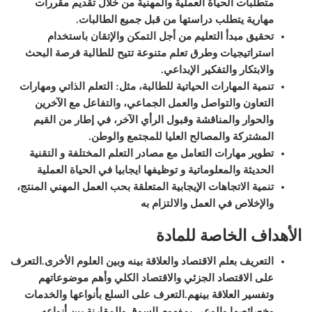
متطلبات الحياة العملية والمهنية من خلال تقديم مقررات
مهارية يتطلب دراستها من قبل جميع الطالبات
.
تحقيق مبدأ التعليم من أجل التمكن والإتقان باستخدام
استراتيجيات وطرق تعلم متنوعة تتيح للطالبة فرصة البحث
والابتكار والتفكير الإبداعي
.
تنمية المهارات الحياتية للطالبة، مثل: التعلم الذاتي ومهارات
التعاون والتواصل والعمل الجماعي، والتفاعل مع الآخرين
والحوار والمناقشة وقبول الرأي الآخر، في إطار من القيم
المشتركة والمصالح العليا للمجتمع والوطن
.
تطوير مهارات التعامل مع مصادر التعلم المختلفة و التقنية
الحديثة والمعلوماتية و توظيفها ايجابيا في الحياة العملية
تنمية الاتجاهات الإيجابية المتعلقة بحب العمل المهني المنتج،
والإخلاص في العمل والالتزام به
الأهداف الخاصة للمادة
التعريف بعلم الاقتصاد والعلاقة بينه وبين العلوم الأخرى.
التعرف
على الاقتصاد الجزئي والاقتصاد الكلي وأهم موضوعاتهم
وتفسير العلاقة بينهم.
التعرف على السلع بأنواعها والخدمات
وخصائصها والوعي بمفهوم السوق والمقارنة بين أنواعه.