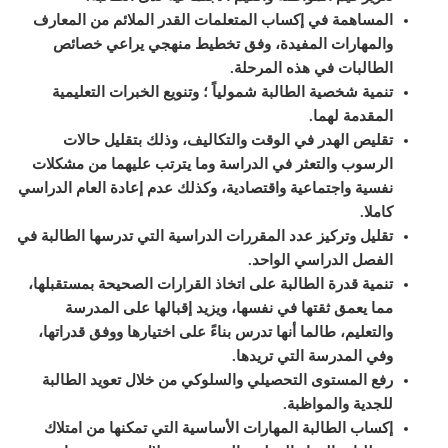
المساهمة في إكساب المتعلمات القدر الملائم من المعارف
والمهارات المفيدة، وفق تخطيط منهجي يراعي خصائص
الطالبات في هذه المرحلة
.
تنمية شخصية الطالبة شمولياً ؛ وتنويع الخبرات التعليمية
المقدمة لهما
.
تقليص الهدر في الوقت والتكاليف، وذلك بتقليل حالات
الرسوب والتعثر في الدراسة وما يترتب عليهما من مشكلات
نفسية واجتماعية واقتصادية، وكذلك عدم إعادة العام الدراسي
كاملا
.
تقليل وتركيز عدد المقررات الدراسية التي تدرسها الطالبة في
الفصل الدراسي الواحد
.
تنمية قدرة الطالبة على اتخاذ القرارات الصحيحة بمستقبلها،
مما يعمق ثقتها في نفسها، ويزيد إقبالها على المدرسة
والتعليم، طالما أنها تدرس بناءً على اختيارها ووفق قدراتها،
وفي المدرسة التي تريدها
.
رفع المستوى التحصيلي والسلوكي من خلال تعويد الطالبة
للجدية والمواظبة
.
إكساب الطالبة المهارات الأساسية التي تمكنها من امتلاك