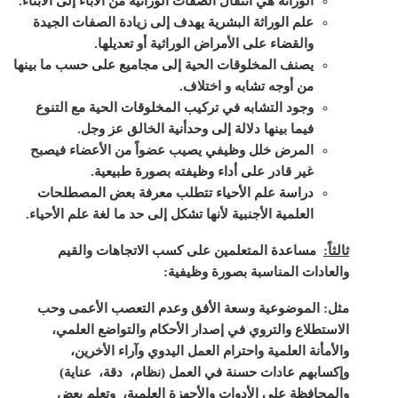
الوراثة هي أنتقال الصفات الوراثية من الآباء إلى الأبناء.
علم الوراثة البشرية يهدف إلى زيادة الصفات الجيدة
والقضاء على الأمراض الوراثية أو تعديلها.
يصنف المخلوقات الحية إلى مجاميع على حسب ما بينها
من أوجه تشابه و اختلاف.
وجود التشابه في تركيب المخلوقات الحية مع التنوع
فيما بينها دلالة إلى وحدأنية الخالق عز وجل.
المرض خلل وظيفي يصيب عضواً من الأعضاء فيصبح
غير قادر على أداء وظيفته بصورة طبيعية.
دراسة علم الأحياء تتطلب معرفة بعض المصطلحات
العلمية الأجنبية لأنها تشكل إلى حد ما لغة علم الأحياء.
ثالثاً:
مساعدة المتعلمين على كسب الاتجاهات والقيم
والعادات المناسبة بصورة وظيفية:
مثل: الموضوعية وسعة الأفق وعدم التعصب الأعمى وحب
الاستطلاع والتروي في إصدار الأحكام والتواضع العلمي،
والأمأنة العلمية واحترام العمل اليدوي وآراء الأخرين،
وإكسابهم عادات حسنة في العمل (نظام، دقة، عناية)
والمحافظة على الأدوات والأجهزة العلمية، وتعلم بعض