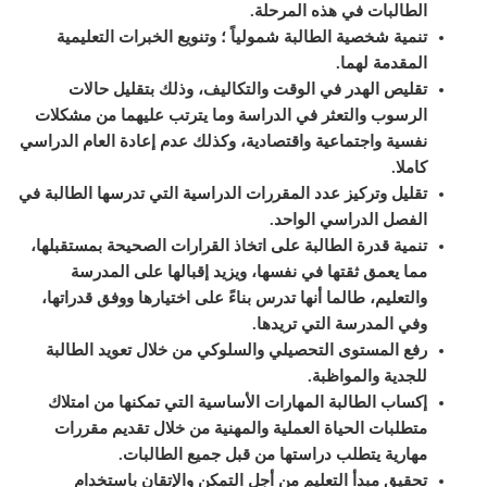
الطالبات في هذه المرحلة
.
تنمية شخصية الطالبة شمولياً ؛ وتنويع الخبرات التعليمية
المقدمة لهما
.
تقليص الهدر في الوقت والتكاليف، وذلك بتقليل حالات
الرسوب والتعثر في الدراسة وما يترتب عليهما من مشكلات
نفسية واجتماعية واقتصادية، وكذلك عدم إعادة العام الدراسي
كاملا
.
تقليل وتركيز عدد المقررات الدراسية التي تدرسها الطالبة في
الفصل الدراسي الواحد
.
تنمية قدرة الطالبة على اتخاذ القرارات الصحيحة بمستقبلها،
مما يعمق ثقتها في نفسها، ويزيد إقبالها على المدرسة
والتعليم، طالما أنها تدرس بناءً على اختيارها ووفق قدراتها،
وفي المدرسة التي تريدها
.
رفع المستوى التحصيلي والسلوكي من خلال تعويد الطالبة
للجدية والمواظبة
.
إكساب الطالبة المهارات الأساسية التي تمكنها من امتلاك
متطلبات الحياة العملية والمهنية من خلال تقديم مقررات
مهارية يتطلب دراستها من قبل جميع الطالبات
.
تحقيق مبدأ التعليم من أجل التمكن والإتقان باستخدام