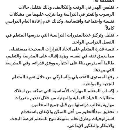
المقدمة له
.
ت
قليص الهدر في الوقت والتكاليف، وذلك بتقليل حالات
الرسوب والتعثر في الدراسة وما يترتب عليهما من مشكلات
نفسية واجتماعية واقتصادية، وكذلك عدم إعادة العام الدراسي
كاملاً
.
تقليل وتركيز عدد
المقررات
الدراسية التي يدرسها المتعلم في
الفصل الدراسي الواحد
.
تنمية قدرة المتعلم على اتخاذ القرارات الصحيحة بمستقبله،
مما يعمق ثقته في نفسه، ويزيد إقباله على المدرسة والتعليم،
طالما أنه يدرس بناءً على اختياره ووفق قدراته، وفي المدرسة
التي يريدها
.
رفع المستوى التحصيلي والسلوكي من خلال تعويد المتعلم
للجدية والمواظبة
.
إكساب المتعلم المهارات الأساسية التي تمكنه من امتلاك
متطلبات الحياة العملية والمهنية من خلال تقديم مقررات
مهارية يتطلب دراستها من قبل جميع المتعلمين
.
تحقيق مبدأ
التعليم
من أجل التمكن والإتقان باستخدام
استراتيجيات وطرق تعلم متنوعة تتيح للمتعلم فرصة البحث
والابتكار والتفكير الإبداعي
.