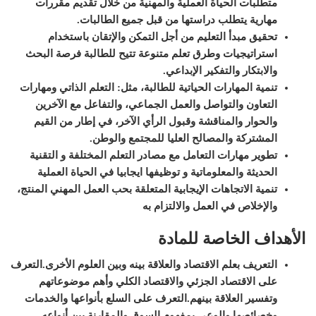
متطلبات الحياة العملية والمهنية من خلال تقديم مقررات
مهارية يتطلب دراستها من قبل جميع الطالبات
.
تحقيق مبدأ التعليم من أجل التمكن والإتقان باستخدام
استراتيجيات وطرق تعلم متنوعة تتيح للطالبة فرصة البحث
والابتكار والتفكير الإبداعي
.
تنمية المهارات الحياتية للطالبة، مثل: التعلم الذاتي ومهارات
التعاون والتواصل والعمل الجماعي، والتفاعل مع الآخرين
والحوار والمناقشة وقبول الرأي الآخر، في إطار من القيم
المشتركة والمصالح العليا للمجتمع والوطن
.
تطوير مهارات التعامل مع مصادر التعلم المختلفة و التقنية
الحديثة والمعلوماتية و توظيفها ايجابيا في الحياة العملية
تنمية الاتجاهات الإيجابية المتعلقة بحب العمل المهني المنتج،
والإخلاص في العمل والالتزام به
الأهداف الخاصة للمادة
التعريف بعلم الاقتصاد والعلاقة بينه وبين العلوم الأخرى.
التعرف
على الاقتصاد الجزئي والاقتصاد الكلي وأهم موضوعاتهم
وتفسير العلاقة بينهم.
التعرف على السلع بأنواعها والخدمات
وخصائصها والوعي بمفهوم السوق والمقارنة بين أنواعه.