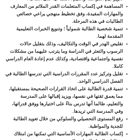
المساهمة في إكساب المتعلمات القدر الملائم من المعارف
والمهارات المفيدة، وفق تخطيط منهجي يراعي خصائص
الطالبات في هذه المرحلة
.
تنمية شخصية الطالبة شمولياً ؛ وتنويع الخبرات التعليمية
المقدمة لهما
.
تقليص الهدر في الوقت والتكاليف، وذلك بتقليل حالات
الرسوب والتعثر في الدراسة وما يترتب عليهما من مشكلات
نفسية واجتماعية واقتصادية، وكذلك عدم إعادة العام الدراسي
كاملا
.
تقليل وتركيز عدد المقررات الدراسية التي تدرسها الطالبة في
الفصل الدراسي الواحد
.
تنمية قدرة الطالبة على اتخاذ القرارات الصحيحة بمستقبلها،
مما يعمق ثقتها في نفسها، ويزيد إقبالها على المدرسة
والتعليم، طالما أنها تدرس بناءً على اختيارها ووفق قدراتها،
وفي المدرسة التي تريدها
.
رفع المستوى التحصيلي والسلوكي من خلال تعويد الطالبة
للجدية والمواظبة
.
إكساب الطالبة المهارات الأساسية التي تمكنها من امتلاك