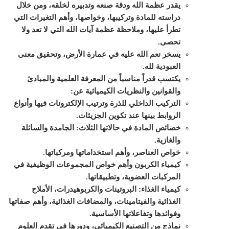
يقدر عظمة الله ودقة صنعه وتدبيره لخلقه، ومن خلال
دراسته للمادة وتركيبها، وخواصها، وأهم التغيرات التي
تطرأ عليها، وملاحظة عظمة آيات الله التي لا تعد ولا
تحصى.
يسخر نعم الله عليه في عمارة الأرض، وتحقيق معنى
العبودية لله.
يكتسب قدراً مناسباً من المعرفة العلمية والمبادئ
والقوانين والنظريات الكيميائية عن:
التركيب الداخلي للذرة وترتيب الإلكترونات فيها وأنواع
الروابط بينها عند تكوين الجزيئات.
خصائص المادة في حالاتها الثلاث: الجامدة والسائلة
والغازية.
خواص العناصر، وأهم استخداماتها ومركباتها.
كيمياء الكربون وأهم خواص المجموعات الوظيفية في
المركبات العضوية، وتطبيقاتها.
كيمياء الغذاء: البروتينات والكربوهيدرات، الأملاح
الغذائية والفيتامينات، والمضافات الغذائية، وأهم صفاتها
وفوائدها وتفاعلاتها الأساسية.
نماذج من التصنيع الكيميائي، ودورها في تقدم العلوم