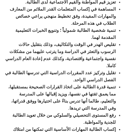
تعزيز قيم المواطنة والقيم الاجتماعية لدى الطالبة
.
المساهمة في إكساب المتعلمات القدر الملائم من المعارف
والمهارات المفيدة، وفق تخطيط منهجي يراعي خصائص
الطلاب في هذه المرحلة
.
تنمية شخصية الطالبة شمولياً ؛ وتنويع الخبرات التعليمية
المقدمة لهما
.
تقليص الهدر في الوقت والتكاليف، وذلك بتقليل حالات
الرسوب والتعثر في الدراسة وما يترتب عليهما من مشكلات
نفسية واجتماعية واقتصادية، وكذلك عدم إعادة العام الدراسي
كاملا
.
تقليل وتركيز عدد المقررات الدراسية التي تدرسها الطالبة في
الفصل الدراسي الواحد
.
تنمية قدرة الطالبة على اتخاذ القرارات الصحيحة بمستقبلها،
مما يعمق ثقتها في نفسها، ويزيد إقبالها على المدرسة
والتعليم، طالما أنها تدرس بناءً على اختيارها ووفق قدراتها،
وفي المدرسة التي تريدها
.
رفع المستوى التحصيلي والسلوكي من خلال تعويد الطالبة
للجدية والمواظبة
.
إكساب الطالبة المهارات الأساسية التي تمكنها من امتلاك