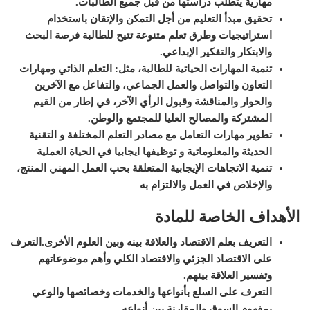
مهارية يتطلب دراستها من قبل جميع الطالبات
.
تحقيق مبدأ التعليم من أجل التمكن والإتقان باستخدام
استراتيجيات وطرق تعلم متنوعة تتيح للطالبة فرصة البحث
والابتكار والتفكير الإبداعي
.
تنمية المهارات الحياتية للطالبة، مثل: التعلم الذاتي ومهارات
التعاون والتواصل والعمل الجماعي، والتفاعل مع الآخرين
والحوار والمناقشة وقبول الرأي الآخر، في إطار من القيم
المشتركة والمصالح العليا للمجتمع والوطن
.
تطوير مهارات التعامل مع مصادر التعلم المختلفة و التقنية
الحديثة والمعلوماتية و توظيفها ايجابيا في الحياة العملية
تنمية الاتجاهات الإيجابية المتعلقة بحب العمل المهني المنتج،
والإخلاص في العمل والالتزام به
الأهداف الخاصة للمادة
التعريف بعلم الاقتصاد والعلاقة بينه وبين العلوم الأخرى.
التعرف
على الاقتصاد الجزئي والاقتصاد الكلي وأهم موضوعاتهم
وتفسير العلاقة بينهم.
التعرف على السلع بأنواعها والخدمات وخصائصها والوعي
بمفهوم السوق والمقارنة بين أنواعه.