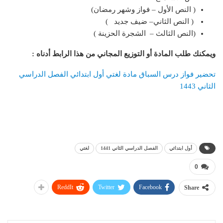
( النص الأول – فواز وشهر رمضان)
( النص الثاني– ضيف جديد )
(النص الثالث – الشجرة الحزينة )
ويمكنك طلب المادة أو التوزيع المجاني من هذا الرابط أدناه
:
تحضير فواز درس السباق مادة لغتي أول ابتدائي الفصل الدراسي
الثاني 1443
أول ابتدائي
الفصل الدراسي الثاني 1441
لغتي
0
ReddIt
Twitter
Facebook
Share