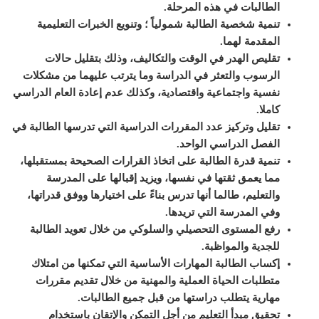
الطالبات في هذه المرحلة
.
تنمية شخصية الطالبة شمولياً ؛ وتنويع الخبرات التعليمية
المقدمة لهما
.
تقليص الهدر في الوقت والتكاليف، وذلك بتقليل حالات
الرسوب والتعثر في الدراسة وما يترتب عليهما من مشكلات
نفسية واجتماعية واقتصادية، وكذلك عدم إعادة العام الدراسي
كاملا
.
تقليل وتركيز عدد المقررات الدراسية التي تدرسها الطالبة في
الفصل الدراسي الواحد
.
تنمية قدرة الطالبة على اتخاذ القرارات الصحيحة بمستقبلها،
مما يعمق ثقتها في نفسها، ويزيد إقبالها على المدرسة
والتعليم، طالما أنها تدرس بناءً على اختيارها ووفق قدراتها،
وفي المدرسة التي تريدها
.
رفع المستوى التحصيلي والسلوكي من خلال تعويد الطالبة
للجدية والمواظبة
.
إكساب الطالبة المهارات الأساسية التي تمكنها من امتلاك
متطلبات الحياة العملية والمهنية من خلال تقديم مقررات
مهارية يتطلب دراستها من قبل جميع الطالبات
.
تحقيق مبدأ التعليم من أجل التمكن والإتقان باستخدام