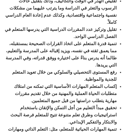
ت
قليص الهدر في الوقت والتكاليف، وذلك بتقليل حالات
الرسوب والتعثر في الدراسة وما يترتب عليهما من مشكلات
نفسية واجتماعية واقتصادية، وكذلك عدم إعادة العام الدراسي
كاملاً
.
تقليل وتركيز عدد
المقررات
الدراسية التي يدرسها المتعلم في
الفصل الدراسي الواحد
.
تنمية قدرة المتعلم على اتخاذ القرارات الصحيحة بمستقبله،
مما يعمق ثقته في نفسه، ويزيد إقباله على المدرسة والتعليم،
طالما أنه يدرس بناءً على اختياره ووفق قدراته، وفي المدرسة
التي يريدها
.
رفع المستوى التحصيلي والسلوكي من خلال تعويد المتعلم
للجدية والمواظبة
.
إكساب المتعلم المهارات الأساسية التي تمكنه من امتلاك
متطلبات الحياة العملية والمهنية من خلال تقديم مقررات
مهارية يتطلب دراستها من قبل جميع المتعلمين
.
تحقيق مبدأ
التعليم
من أجل التمكن والإتقان باستخدام
استراتيجيات وطرق تعلم متنوعة تتيح للمتعلم فرصة البحث
والابتكار والتفكير الإبداعي
.
تنمية المهارات الحياتية للمتعلم، مثل:
التعلم الذاتي ومهارات