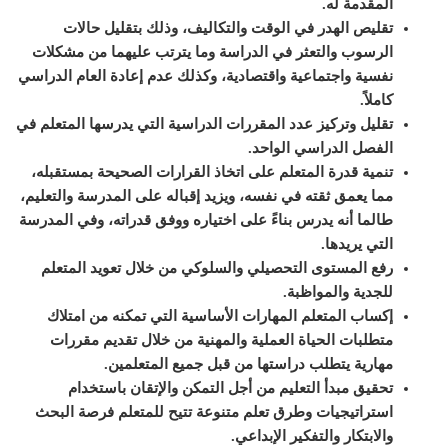
المقدمة له
.
ت
قليص الهدر في الوقت والتكاليف، وذلك بتقليل حالات
الرسوب والتعثر في الدراسة وما يترتب عليهما من مشكلات
نفسية واجتماعية واقتصادية، وكذلك عدم إعادة العام الدراسي
كاملاً
.
تقليل وتركيز عدد
المقررات
الدراسية التي يدرسها المتعلم في
الفصل الدراسي الواحد
.
تنمية قدرة المتعلم على اتخاذ القرارات الصحيحة بمستقبله،
مما يعمق ثقته في نفسه، ويزيد إقباله على المدرسة والتعليم،
طالما أنه يدرس بناءً على اختياره ووفق قدراته، وفي المدرسة
التي يريدها
.
رفع المستوى التحصيلي والسلوكي من خلال تعويد المتعلم
للجدية والمواظبة
.
إكساب المتعلم المهارات الأساسية التي تمكنه من امتلاك
متطلبات الحياة العملية والمهنية من خلال تقديم مقررات
مهارية يتطلب دراستها من قبل جميع المتعلمين
.
تحقيق مبدأ
التعليم
من أجل التمكن والإتقان باستخدام
استراتيجيات وطرق تعلم متنوعة تتيح للمتعلم فرصة البحث
والابتكار والتفكير الإبداعي
.