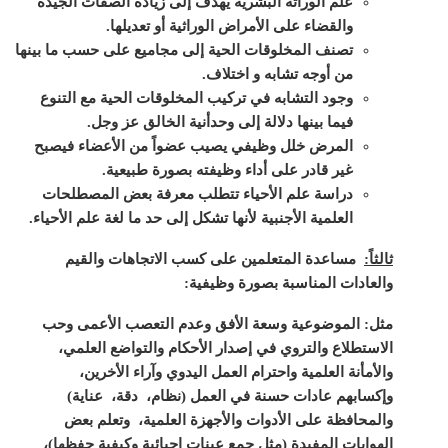
علم الوراثة البشرية يهدف إلى زيادة الصفات الجيدة
والقضاء على الأمراض الوراثية أو تعديلها.
تصنف المخلوقات الحية إلى مجاميع على حسب ما بينها
من أوجه تشابه و اختلاف.
وجود التشابه في تركيب المخلوقات الحية مع التنوع
فيما بينها دلالة إلى وحدأنية الخالق عز وجل.
المرض خلل وظيفي يصيب عضواً من الأعضاء فيصبح
غير قادر على أداء وظيفته بصورة طبيعية.
دراسة علم الأحياء تتطلب معرفة بعض المصطلحات
العلمية الأجنبية لأنها تشكل إلى حد ما لغة علم الأحياء.
ثالثاً:
مساعدة المتعلمين على كسب الاتجاهات والقيم
والعادات المناسبة بصورة وظيفية:
مثل: الموضوعية وسعة الأفق وعدم التعصب الأعمى وحب
الاستطلاع والتروي في إصدار الأحكام والتواضع العلمي،
والأمأنة العلمية واحترام العمل اليدوي وآراء الأخرين،
وإكسابهم عادات حسنة في العمل (نظام، دقة، عناية)
والمحافظة على الأدوات والأجهزة العلمية، وتعلم بعض
الهوايات المفيدة (مثل جمع عينات إحيائية وكيفية حفظها)،