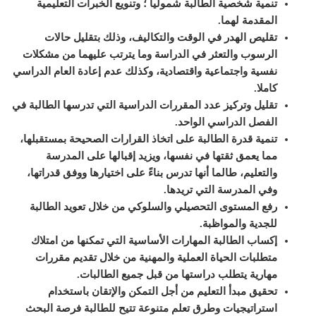
تنمية شخصية الطالبة شمولياً ؛ وتنويع الخبرات التعليمية
المقدمة لهما
.
تقليص الهدر في الوقت والتكاليف، وذلك بتقليل حالات
الرسوب والتعثر في الدراسة وما يترتب عليهما من مشكلات
نفسية واجتماعية واقتصادية، وكذلك عدم إعادة العام الدراسي
كاملا
.
تقليل وتركيز عدد المقررات الدراسية التي تدرسها الطالبة في
الفصل الدراسي الواحد
.
تنمية قدرة الطالبة على اتخاذ القرارات الصحيحة بمستقبلها،
مما يعمق ثقتها في نفسها، ويزيد إقبالها على المدرسة
والتعليم، طالما أنها تدرس بناءً على اختيارها ووفق قدراتها،
وفي المدرسة التي تريدها
.
رفع المستوى التحصيلي والسلوكي من خلال تعويد الطالبة
للجدية والمواظبة
.
إكساب الطالبة المهارات الأساسية التي تمكنها من امتلاك
متطلبات الحياة العملية والمهنية من خلال تقديم مقررات
مهارية يتطلب دراستها من قبل جميع الطالبات
.
تحقيق مبدأ التعليم من أجل التمكن والإتقان باستخدام
استراتيجيات وطرق تعلم متنوعة تتيح للطالبة فرصة البحث