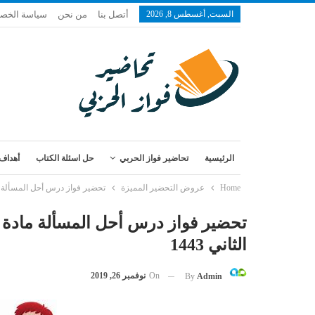
السبت, أغسطس 8, 2026
أتصل بنا
من نحن
سياسة الخص
الرئيسية
تحاضير فواز الحربي
حل اسئلة الكتاب
أهداف 
Home
عروض التحضير المميزة
تحضير فواز درس أحل المسألة ماد
تحضير فواز درس أحل المسألة مادة ا
الثاني 1443
On
نوفمبر 26, 2019
By
Admin