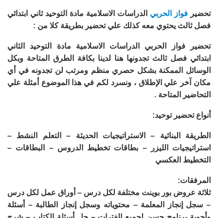
تحضير
فواز الحربي
الدراسات الاسلامية مادة التوحيد ثاني ابتدائي
فصل ثالث يحتوي معه كذلك علي تحضير بطريقة كلا من :
تحضير فواز الحربي الدراسات الاسلامية مادة التوحيد الثاني
ابتدائي فصل ثالث تجدونها هنا لدينا بكافة الطرق المتاحة وبكل
الوسائل الممكنة بشكل حصري منظم ومرتب لن تجدونه في أي
مكان آخر علي الإطلاق ، ونسرد لكم في هذا الموضوع أمثلة علي
التحاضير المتاحة .
أنواع تحضير توحيد:
الطريقة البنائية – الاستراتيجيات الحديثة – التعلم النشط –
استراتيجيات الليزر – بطاقات تخطيط الدروس – البطاقات –
التخطيط العكسي
المرفقات:
ثلاثة عروض بور بوينت مختلفة لكل درس – أوراق عمل لكل درس
– سجل إنجاز المعلمة – محتوياته وسجل إنجاز الطالبة – أسئلة
وأجوبة برنامج حسن لجميع الفترات – حل أسئلة الكتاب – شرح