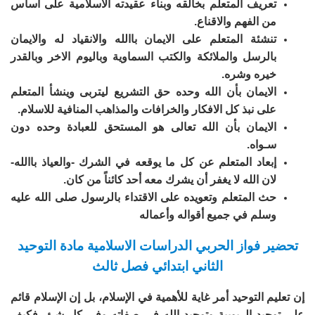
تعريف المتعلم بخالقه وبناء عقيدته الاسلامية على أساس
من الفهم والاقناع.
تنشئة المتعلم على الايمان باالله والانقياد له والايمان
بالرسل والملائكة والكتب السماوية وباليوم الاخر وبالقدر
خيره وشره.
الايمان بأن الله وحده حق التشريع ليتربى وينشأ المتعلم
على نبذ كل الافكار والخرافات والمذاهب المنافية للاسلام.
الايمان بأن الله تعالى هو المستحق للعبادة وحده دون
سـواه.
إبعاد المتعلم عن كل ما يوقعه في الشرك -والعياذ باالله-
لان الله لا يغفر أن يشرك معه أحد كائناً من كان.
حث المتعلم وتعويده على الاقتداء بالرسول صلى الله عليه
وسلم في جميع أقواله وأعماله
تحضير فواز الحربي الدراسات الاسلامية مادة التوحيد
الثاني ابتدائي فصل ثالث
إن تعليم التوحيد أمر غاية للأهمية في الإسلام، بل إن الإسلام قائم
على توحيد الربوبية وتوحيد الله في صفاته وفي كل شئ، فكيف