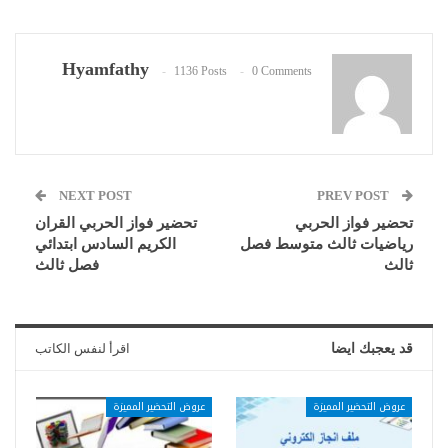
Hyamfathy
1136 Posts
0 Comments
NEXT POST
PREV POST
تحضير فواز الحربي
تحضير فواز الحربي القران
رياضيات ثالث متوسط فصل
الكريم السادس ابتدائي
ثالث
فصل ثالث
قد يعجبك ايضا
اقرأ لنفس الكاتب
عروض التحضير المميزة
عروض التحضير المميزة