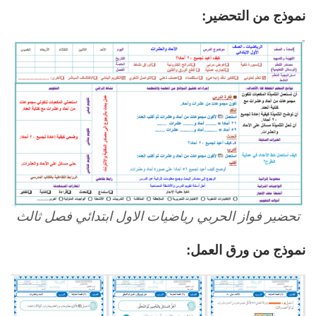
نموذج من التحضير:
تحضير فواز الحربي رياضيات الاول ابتدائي فصل ثالث
نموذج من ورق العمل: