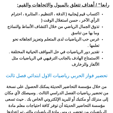
رابعا” / أهداف تتعلق بالميول والاتجاهات والقيم
:
اكتساب قيم إيجابية ( الدقة ، التنظيم ، المثابرة ، احترام
الرأي الآخر ، حسن استغلال الوقت (
تذوق الجمال الرياضي من خلال اكتشاف الأنماط والنماذج
وما بها من تناسق
غرس حب الرياضيات لدى المتعلم وتعزيز اتجاهاته نحو
تعلمها .
تقدير دور الرياضيات في حل المواقف الحياتية المختلفة .
الاستمتاع الهادف بالجانب الترفيهي في الرياضيات مثل
الألغاز والزخارف
تحضير فواز الحربي رياضيات الاول ابتدائي فصل ثالث
من خلال مؤسسة التحاضير الحديثة يمكنك الحصول على نسخة
من تحضير رياضيات الفصل الدراسي الثالث . وسيصلك لأي مكان
إلى منزلك أو مكتبك أو للبريد الإلكتروني الخاص بك . حيث تسعى
مؤسسة التحاضير الحديثة أن توفر كافة احتياجات معلم مادة
الرياضيات من تحضير دروس مادة الرياضيات والتي تم إعدادها