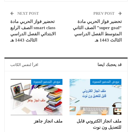
NEXT POST
PREV POST
تحضير فواز الحربي مادة
تحضير فواز الحربي مادة
“super goal” الصف الثاني
smart class الصف الرابع
المتوسط الفصل الدراسي
الابتدائي الفصل الدراسي
الثالث 1443 هـ
الثالث 1443 هـ
قد يعجبك ايضا
اقرأ لنفس الكاتب
عروض التحضير المميزة
عروض التحضير المميزة
ملف انجاز الكتروني قابل
ملف انجاز جاهز
للتعديل ون نوت