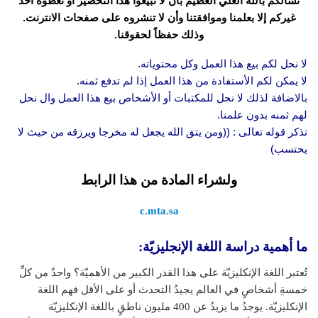
نسألكم بالله العلي العظيم بأن لا تبيعوا هذا التحضير أو تعطوه أحد
غيركم إلا بعلمنا وموافقتنا وأن لا تنشروه على صفحات الانترنت.
وذلك حفظاً لحقوقنا.
لا نحل لكم بيع هذا العمل وكل محتوياته.
لا يمكن لكم الأستفادة من هذا العمل إذا لم تدفع ثمنه.
بالاضافة لذلك لا نحل للمكتبات أو الأشخاص بيع هذا العمل وال نحل
لهم ثمنه بدون علمنا.
تذكر قوله تعالى : ((ومن يتق الله يجعل له مخرجا ويرزقه من حيث لا
يحتسب)
ولشراء المادة من هذا الرابط
c.mta.sa
ما أهمية دراسة اللغة الإنجليزيّة:
تُعتبر اللغة الإنكليزيّة على هذا القدر الكبير من الأهميّة؟ واحدٌ من كلِّ
خمسةِ أشخاصٍ في العالم يجيدُ التحدث أو على الأقل فهم اللغة
الإنكليزيّة. يوجدُ ما يزيدُ عن 400 مليون ناطقٍ باللغة الإنكليزيّة