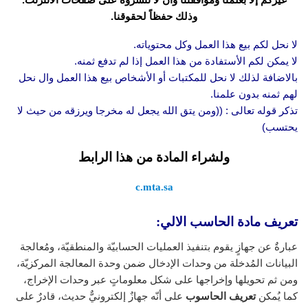
وذلك حفظاً لحقوقنا.
لا نحل لكم بيع هذا العمل وكل محتوياته.
لا يمكن لكم الأستفادة من هذا العمل إذا لم تدفع ثمنه.
بالاضافة لذلك لا نحل للمكتبات أو الأشخاص بيع هذا العمل وال نحل
لهم ثمنه بدون علمنا.
تذكر قوله تعالى : ((ومن يتق الله يجعل له مخرجا ويرزقه من حيث لا
يحتسب)
ولشراء المادة من هذا الرابط
c.mta.sa
تعريف مادة الحاسب الالي:
عبارةٌ عن جهازٍ يقوم بتنفيذ العمليات الحسابيّة والمنطقيّة، ومُعالجة
البيانات المُدخلة من وحدات الإدخال ضمن وحدة المعالجة المركزيّة،
ومن ثم تحويلها وإخراجها على شكل معلوماتٍ عبر وحدات الإخراج،
كما يُمكن
تعريف الحاسوب
على أنّه جهازٌ إلكترونيٌّ حديث، قادرٌ على