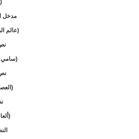
(
مدخل ال
(عالم ال
نص 
(سامي ي
نص 
(العصف
ن
(ألع
الن