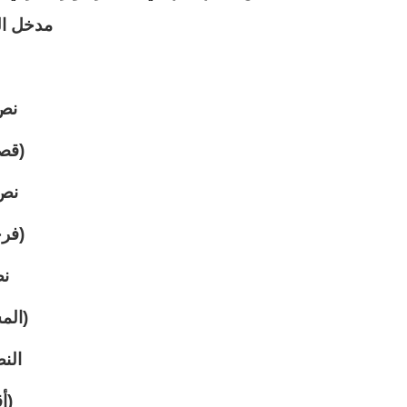
مدخل ال
نص 
(قصة
نص 
(فرح
ن
(الم
الن
(أ