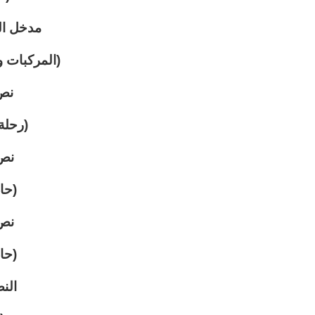
مدخل ال
(المركبات و
نص 
(رحلة
نص 
(حا
نص 
(حا
الن