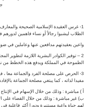
جي
ا
1- غرس العقيدة الإسلامية الصحيحة والمعارف 
الطلاب ليشبوا رجالاً
أو نساء فاهمين لدورهم في
واعين بعقيدتهم مدافعين عنها وعاملين في ضوئها 
2 – توفير الكوادر البشرية اللازمة لتطوير المج
الطموحة في المملكة ويدفع هذه الخطط من نجا
3- الحرص على مصلحة الفرد والجماعة معا ، فهو
مفيدا لذاته ، كما يبتغي مصلحة الجماعة بالإفادة
أ ) مباشرة : وذلك من خلال الإسهام في الإنتاج و
ب) غير مباشرة : وذلك من خلال القضاء على ال
لهم حياة واعية مستنيرة
ودورا أكثر فاعلية في ب