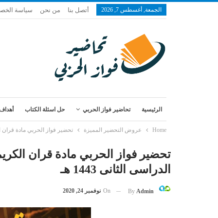
الجمعة, أغسطس 7, 2026
أتصل بنا
من نحن
سياسة الخص
الرئيسية
تحاضير فواز الحربي
حل اسئلة الكتاب
أهداف 
Home
عروض التحضير المميزة
تحضير فواز الحربي مادة قران الك
تحضير فواز الحربي مادة قران الكري
الدراسى الثانى 1443 هـ
On
نوفمبر 24, 2020
By
Admin