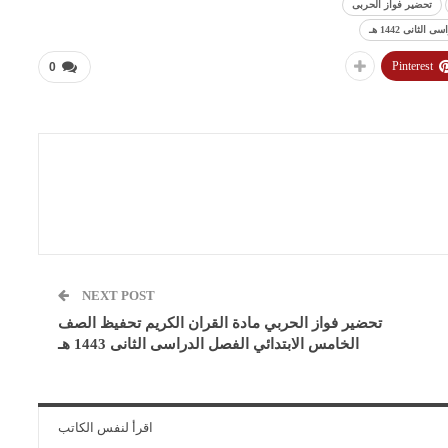
تحضير فواز الحربى
انى 1442 هـ
Pinterest
0
NEXT POST
تحضير فواز الحربي مادة القران الكريم تحفيظ الصف
الخامس الابتدائي الفصل الدراسى الثانى 1443 هـ
اقرأ لنفس الكاتب