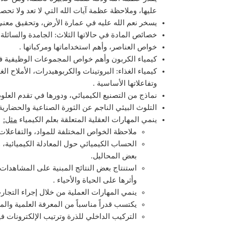
عليها، وملاحظة عظمة آيات الله التي لا تعد ولا تحص
يسخر نعم الله عليه في عمارة الأرض، وتحقيق معنى ا
خصائص المادة في حالاتها الثلاث: الجامدة والسائلة و
خواص العناصر، وأهم استخداماتها ومركباتها .
كيمياء الكربون وأهم خواص المجموعات الوظيفية في 
كيمياء الغذاء: البروتينات والكربوهيدرات، الأملاح ال
وتفاعلاتها الأساسية .
نماذج من التصنيع الكيميائي، ودورها في تقدم العلوم 
التلوث البيئي الناجم عن الثورة الصناعية والحضارية،
ينمي المهارات العقلية المتعلقة بعلم الكيمياء
مثل
:
ملاحظة الخواص المختلفة للمواد، والتفاعلات 
الحساب الكيميائي حول المعادلة الكيميائية، 
بعض المحاليل.
استنتاج بعض النتائج المبنية على المشاهدات 
وأثرها على الحياة والأحياء .
ينمي المهارات العملية من خلال إجراء التجارب
يكتسب قدراً مناسباً من المعرفة العلمية والم
التركيب الداخلي للذرة وترتيب الإلكترونات فيه