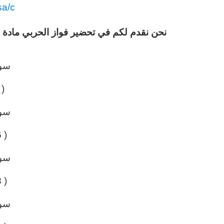
sa/c
نحن نقدم لكم في تحضير فواز الحربي ماد
سو
1 – 25 )
سو
( 26 – 42 )
سو
( 43 – 67 )
سو