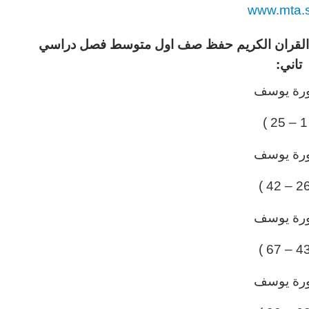
www.mta.
ة القران الكريم حفظ صف اول متوسط فصل دراسي
تاني:
رة يوسف
( 
رة يوسف
رة يوسف
رة يوسف