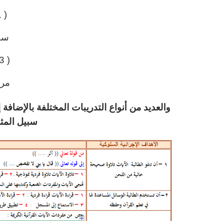
( 71 – 92 )
سو
( 93 – 109 )
مرا
والعديد من أنواع التدريبات المختلفة بالإضا
سبيل المث