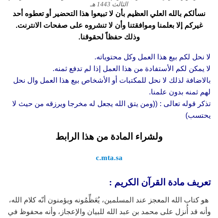
الثالث 1443 هـ
نسألكم بالله العلي العظيم بأن لا تبيعوا هذا التحضير أو تعطوه أحد
غيركم إلا بعلمنا وموافقتنا وأن لا تنشروه على صفحات الانترنت.
وذلك حفظاً لحقوقنا.
لا نحل لكم بيع هذا العمل وكل محتوياته.
لا يمكن لكم الأستفادة من هذا العمل إذا لم تدفع ثمنه.
بالاضافة لذلك لا نحل للمكتبات أو الأشخاص بيع هذا العمل وال نحل
لهم ثمنه بدون علمنا.
تذكر قوله تعالى : ((ومن يتق الله يجعل له مخرجا ويرزقه من حيث لا
يحتسب)
ولشراء المادة من هذا الرابط
c.mta.sa
تعريف مادة القرآن الكريم :
هو كتاب الله المعجز عند المسلمين، يُعَظِّمُونه ويؤمنون أنّه كلام الله،
وأنه قد أُنزل على محمد بن عبد الله للبيان والإعجاز، وأنه محفوظ في