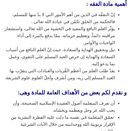
أهمية مادة الفقه :
إنّ التفقّه في الدين من أهم الأمور التي لا بدّ منها للمسلم،
فالحكمة من الخلق تكمُن في عبادة الله تعالى .
يؤثّر العلم النافع والمفيد في الخشية من الله تعالى، واستشعار
مراقبته دائماً، وتعظيم حرماته، ممّا يدفع بالمرء إلى أداء
الواجبات والأوامر.
نيل وتحقيق الهداية والسعادة، حيث إنّ العلم النافع من أسباب
السعادة والهداية إن حرص العبد المسلم على التقوى، وعمل
بما يدعو إليه.
يعدّ طلب العلم من أعظم القُربات والعبادات التي يتقرّب بها
العبد المسلم إلى ربه، ومن أشرف وأجلّ العلوم علوم الشريعة.
و نقدم لكم بعض من الأهداف العامة للمادة وهى:
أن تعرف المتعلمة أصول العقيدة الإسلامية الصحيحة، وأن
يحب الله عز وجل ويعظمه ويخشاه.
تعمّق المتعلمة في نفسه ما دلت عليه الفطرة البشرية من
الإقرار بربوبية الله ووحدانيته من خلال الآيات الشرعية