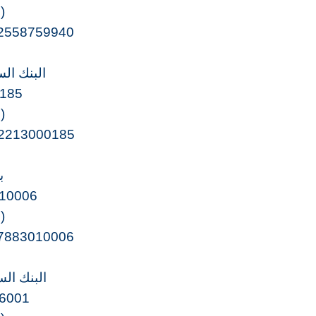
(
2558759940
البنك ال
185
(
2213000185
ب
10006
(
7883010006
البنك ال
6001