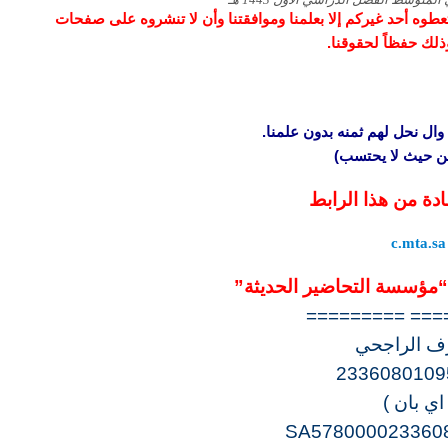
و تعطوه أحد غيركم إلا بعلمنا وموافقتنا وأن لا تنشروه على صفحات
وذلك حفظاً لحقوقنا.
وال نحل لهم ثمنه بدون علمنا.
 من حيث لا يحتسب)
ادة من هذا الرابط
c.mta.sa
مؤسسة التحاضير الحديثة”
=========== =
 الراجحي
2336080109
 اي بان )
SA578000023360