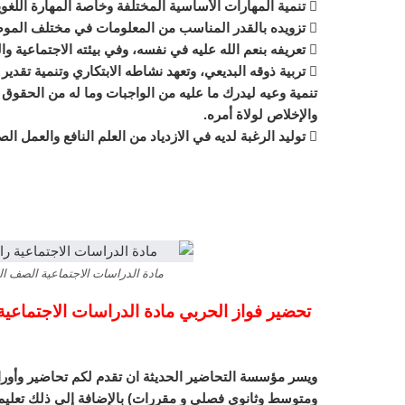
 تنمية المهارات الأساسية المختلفة وخاصة المهارة اللغوية، والمهارة العددة، والمهارات الحركية.
 تزويده بالقدر المناسب من المعلومات في مختلف الموضوعات.
 تعريفه بنعم الله عليه في نفسه، وفي بيئته الاجتماعية والجغرافية، ليحسن استخدام النعم وينفع نفسه وبيئته.
 تربية ذوقه البديعي، وتعهد نشاطه الابتكاري وتنمية تقدير العمل اليدوي لديه.
تنمية وعيه ليدرك ما عليه من الواجبات وما له من الحقو
والإخلاص لولاة أمره.
 توليد الرغبة لديه في الازدياد من العلم النافع والعمل الصالح وتدريبه على الاستفادة من أوقات فراغه.
مادة الدراسات الاجتماعية الصف الثان
ويسر مؤسسة التحاضير الحديثة ان تقدم لكم تحاضير وأورا
ومتوسط وثانوي فصلي و مقررات) بالإضافة إلى ذلك تعليم ا