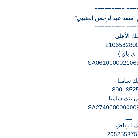
=========== =
“سعد عبدالرحمن العتيبي”
=========== =
نك الأهلي
210658280
 اي بان )
SA061000002106
__
ك سامبا
8001852
ن بنك سامبا
SA274000000000
__
ك الرياض
205255875