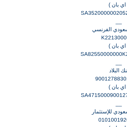
 اي بان )
SA352000000205
__
سعودي الفرنسي
K2213000
 اي بان )
SA82550000000K
__
نك البلاد
9001278830
 اي بان )
SA471500090012
__
سعودي للإستثمار
010100192