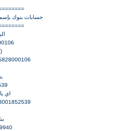
========
حسابات بنوك بإسم 
========
الب
00106
(
5828000106
بن
539
اي با
8001852539
بن
9940