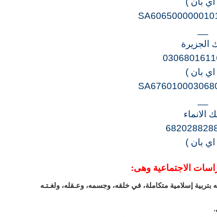
 اي بان )
SA606500000010
__
ك الجزيرة
0306801611
 اي بان )
SA676010003068
__
ك الانماء
682028828
 اي بان )
راسات الاجتماعية وهى:
 بتربية إسلامية متكاملة، في خلقه، وجسمه، وعـقله، ولغـتـه