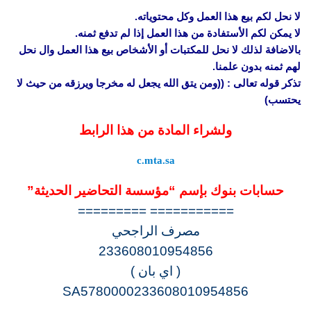
لا نحل لكم بيع هذا العمل وكل محتوياته.
لا يمكن لكم الأستفادة من هذا العمل إذا لم تدفع ثمنه.
بالاضافة لذلك لا نحل للمكتبات أو الأشخاص بيع هذا العمل وال نحل
لهم ثمنه بدون علمنا.
تذكر قوله تعالى : ((ومن يتق الله يجعل له مخرجا ويرزقه من حيث لا
يحتسب)
ولشراء المادة من هذا الرابط
c.mta.sa
حسابات بنوك بإسم “مؤسسة التحاضير الحديثة”
=========== =========
مصرف الراجحي
233608010954856
( اي بان )
SA5780000233608010954856