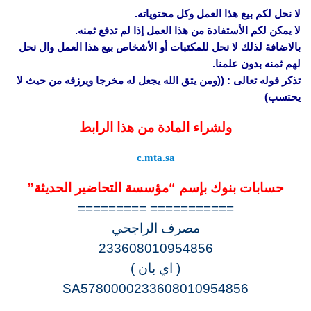
لا نحل لكم بيع هذا العمل وكل محتوياته.
لا يمكن لكم الأستفادة من هذا العمل إذا لم تدفع ثمنه.
بالاضافة لذلك لا نحل للمكتبات أو الأشخاص بيع هذا العمل وال نحل
لهم ثمنه بدون علمنا.
تذكر قوله تعالى : ((ومن يتق الله يجعل له مخرجا ويرزقه من حيث لا
يحتسب)
ولشراء المادة من هذا الرابط
c.mta.sa
حسابات بنوك بإسم “مؤسسة التحاضير الحديثة”
=========== =========
مصرف الراجحي
233608010954856
( اي بان )
SA5780000233608010954856