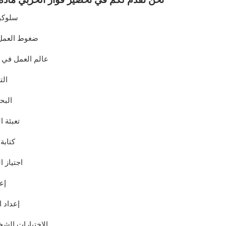
سلوكي
ضغوط العمل 
عالم العمل في ا
الت
البح
تعبئة ا
كتابة 
اجتياز 
إع
إعداد ا
الاختبارات الشخ