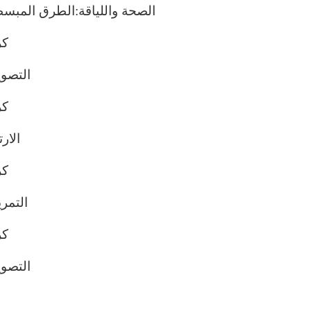
الصحة واللياقة:الطرق المبس
كر
التصو
كر
الار
كر
التمر
كر
التصو