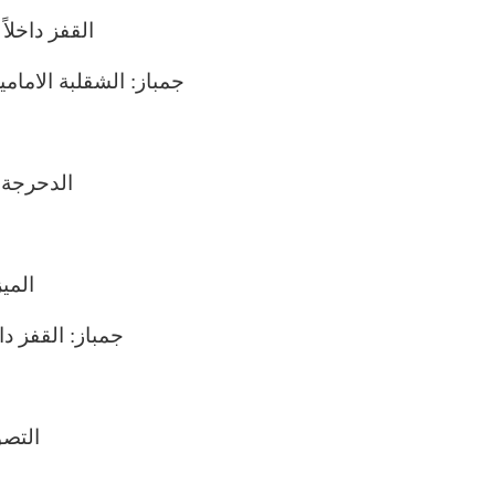
القفز داخلا
جمباز: الشقلبة الامامية
الدحرجة ا
المي
جمباز: القفز دا
التصو