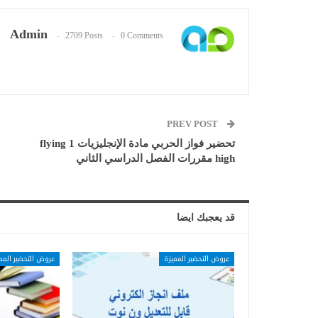
Admin
2709 Posts
0 Comments
PREV POST
تحضير فواز الحربي مادة الإنجليزيات 1 flying
high مقررات الفصل الدراسي الثاني
قد يعجبك ايضا
عروض التحضير المميزة
عروض التحضير المم