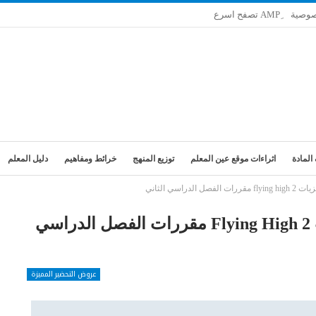
صوصية
المادة
اثراءات موقع عين المعلم
توزيع المنهج
خرائط ومفاهيم
دليل المعلم
راسي الثاني
تحضير فواز الحربي مادة الإنجليزيات 2 Flying High مقررات الفصل الدراسي
عروض التحضير المميزة