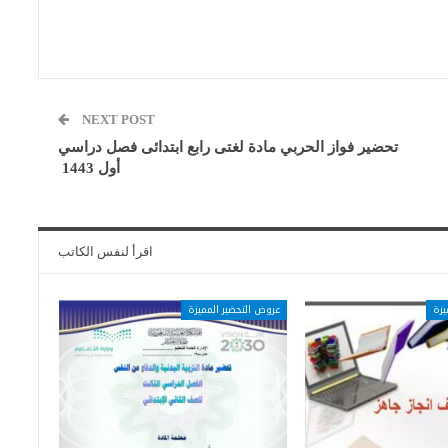
NEXT POST
تحضير فواز الحربي مادة لغتى رابع ابتدائى فصل دراسي
أول 1443
اقرأ لنفس الكاتب
يزة
عروض التحضير المميزة