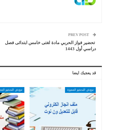
PREV POST
تحضير فواز الحربي مادة لغتى خامس ابتدائى فصل
دراسي أول 1443
قد يعجبك ايضا
عروض التحضير المميزة
عروض التحضير المم