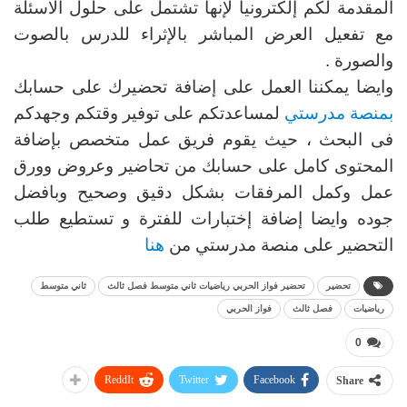
المقدمة لكم إلكترونيا لإنها تشتمل على حلول الاسئلة
مع تفعيل العرض المباشر بالإثراء للدرس بالصوت
والصورة .
وايضا يمكننا العمل على إضافة تحضيرك على حسابك
بمنصة مدرستي
لمساعدتكم على توفير وقتكم وجهدكم
فى البحث ، حيث يقوم فريق عمل متخصص بإضافة
المحتوى كامل على حسابك من تحاضير وعروض وورق
عمل وكمل المرفقات بشكل دقيق وصحيح وبافضل
جوده وايضا إضافة إختبارات للفترة و تستطيع طلب
التحضير على منصة مدرستي من
هنا
تحضير
تحضير فواز الحربي رياضيات ثاني متوسط فصل ثالث
ثاني متوسط
رياضيات
فصل ثالث
فواز الحربي
0
ReddIt
Twitter
Facebook
Share